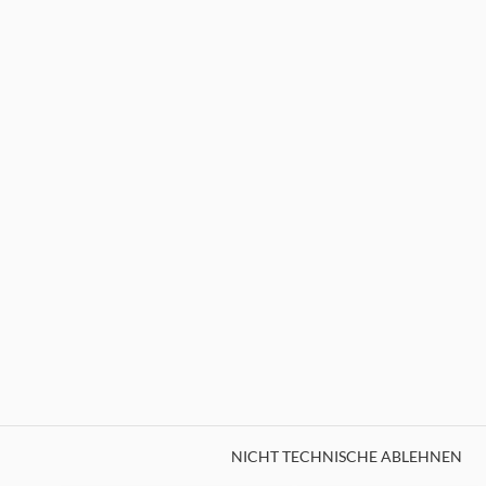
NRBL 23/2023 vom 09.11.2023
/
Aussendungen
/
Nachrichtenblatt
27.10.2023
NRBL 22/2023 vom 27.10.2023
NICHT TECHNISCHE ABLEHNEN