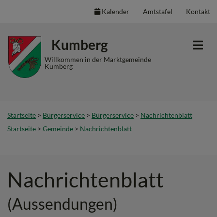
Kalender
Amtstafel
Kontakt
Inhalt
Hauptmenü
Quicklinks
Kumberg
(
(
(
Accesskey
Accesskey
Accesskey
Willkommen in der Marktgemeinde
Kumberg
1)
2)
3)
Startseite
>
Bürgerservice
>
Bürgerservice
>
Nachrichtenblatt
Startseite
>
Gemeinde
>
Nachrichtenblatt
Nachrichtenblatt
(Aussendungen)