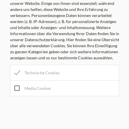
unserer Website. Einige von ihnen sind essenziell, während
NRBL 11/2024 vom 23.05.2024
andere uns helfen, diese Website und Ihre Erfahrung zu
verbessern. Personenbezogene Daten können verarbeitet
werden (z. B. IP-Adressen), z. B. für personalisierte Anzeigen
und Inhalte oder Anzeigen- und Inhaltsmessung. Weitere
Informationen über die Verwendung Ihrer Daten finden Sie in
unserer Datenschutzerklärung. Hier finden Sie eine Übersicht
über alle verwendeten Cookies. Sie können Ihre Einwilligung
zu ganzen Kategorien geben oder sich weitere Informationen
anzeigen lassen und so nur bestimmte Cookies auswählen.
Technische Cookies
/
Aussendungen
/
Nachrichtenblatt
08.08.2026
Media Cookies
NRBL 10/2024 vom 10.05.2024