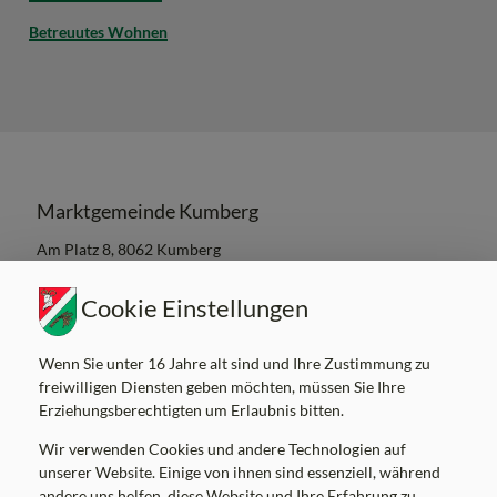
Betreuutes Wohnen
Marktgemeinde Kumberg
Am Platz 8, 8062 Kumberg
Tel:
+43 3132 22 03
Mail:
gemeinde@kumberg.at
Cookie Einstellungen
Gemeindekennziffer: 60626 , UID: ATU52041106
Wenn Sie unter 16 Jahre alt sind und Ihre Zustimmung zu
freiwilligen Diensten geben möchten, müssen Sie Ihre
Erziehungsberechtigten um Erlaubnis bitten.
Wir verwenden Cookies und andere Technologien auf
Parteienverkehrszeiten
unserer Website. Einige von ihnen sind essenziell, während
MO
8.00-12.00 Uhr
andere uns helfen, diese Website und Ihre Erfahrung zu