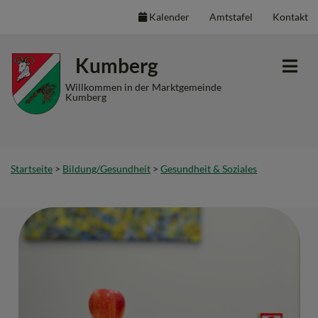
Kalender
Amtstafel
Kontakt
Inhalt
Hauptmenü
Quicklinks
Kumberg
(
(
(
Accesskey
Accesskey
Accesskey
Willkommen in der Marktgemeinde
Kumberg
1)
2)
3)
Startseite
>
Bildung/Gesundheit
>
Gesundheit & Soziales