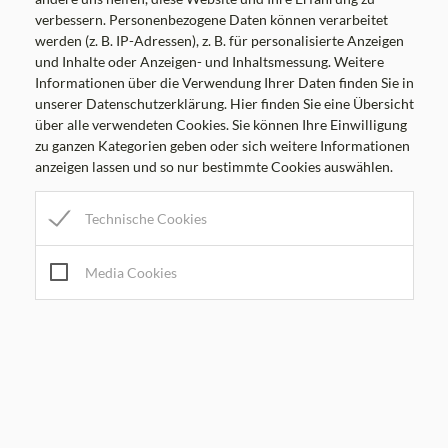
verbessern. Personenbezogene Daten können verarbeitet
DI
8.00-12.00 Uhr
werden (z. B. IP-Adressen), z. B. für personalisierte Anzeigen
MI
8.00-12.00, 17.00-19.00 Uhr
und Inhalte oder Anzeigen- und Inhaltsmessung. Weitere
DO
8.00-12.00 Uhr
Informationen über die Verwendung Ihrer Daten finden Sie in
unserer Datenschutzerklärung. Hier finden Sie eine Übersicht
FR
8.00-12.00 Uhr
über alle verwendeten Cookies. Sie können Ihre Einwilligung
zu ganzen Kategorien geben oder sich weitere Informationen
Amtsstunden
anzeigen lassen und so nur bestimmte Cookies auswählen.
MO
7.00-16.00 Uhr
Technische Cookies
DI
7.00-12.30 Uhr
MI
7.00-12.00, 13.30-19.00 Uhr
Media Cookies
DO
7.00-16.00 Uhr
FR
7.00-12.30 Uhr
Bürgermeister Sprechstunden
DI
8.00-12.00 Uhr
MI
17.00-19.00 Uhr