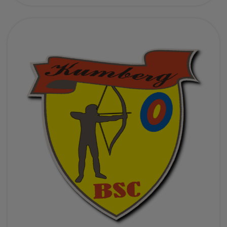
T
V
E
R
E
I
N
K
U
M
B
E
R
G