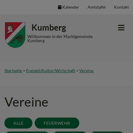
Kalender
Amtstafel
Kontakt
Inhalt
Hauptmenü
Quicklinks
Kumberg
(
(
(
Accesskey
Accesskey
Accesskey
Willkommen in der Marktgemeinde
Kumberg
1)
2)
3)
Startseite
>
Freizeit/Kultur/Wirtschaft
>
Vereine
Vereine
ALLE
FEUERWEHR