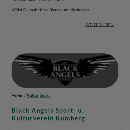
Willst Du mehr über Bienen und die Imkerei…
:
WEITERLESEN
„
B
I
E
N
E
N
Verein
/
Kultur
Sport
,
Z
U
Black Angels Sport- u.
Kulturverein Kumberg
C
H