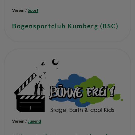
–
Verein
/
Sport
S
Bogensportclub Kumberg (BSC)
T
.
R
A
D
E
G
U
N
D
Verein
/
Jugend
“