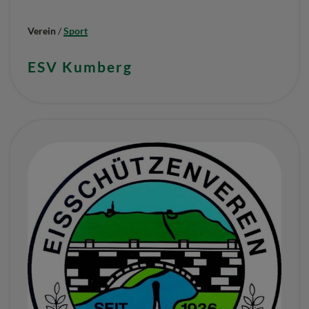
Verein
/
Sport
ESV Kumberg