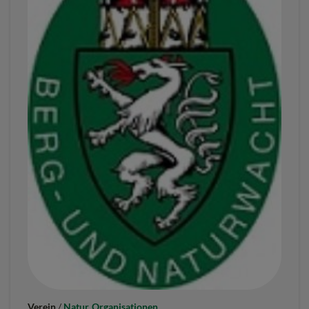
Verein
/
Natur
Organisationen
,