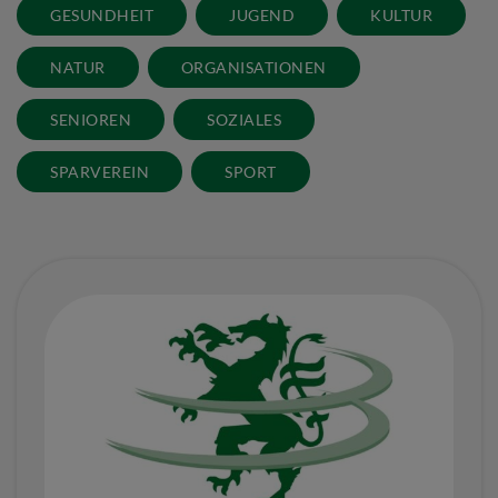
GESUNDHEIT
JUGEND
KULTUR
NATUR
ORGANISATIONEN
SENIOREN
SOZIALES
SPARVEREIN
SPORT