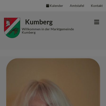
Kalender
Amtstafel
Kontakt
Inhalt
Hauptmenü
Quicklinks
Kumberg
(
(
(
Accesskey
Accesskey
Accesskey
Willkommen in der Marktgemeinde
Kumberg
1)
2)
3)