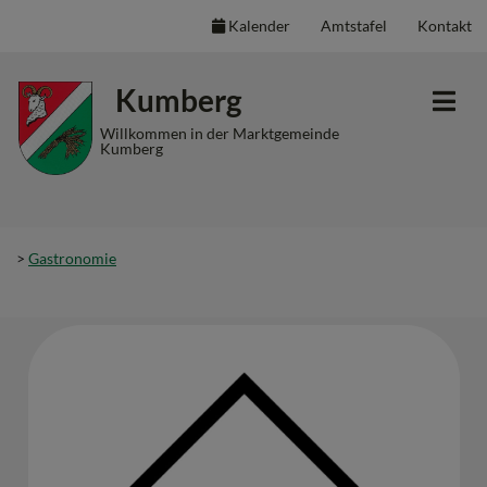
Kalender
Amtstafel
Kontakt
Inhalt
Hauptmenü
Quicklinks
Kumberg
(
(
(
Accesskey
Accesskey
Accesskey
Willkommen in der Marktgemeinde
Kumberg
1)
2)
3)
>
Gastronomie