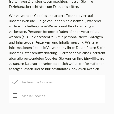
freiwilligen Diensten geben möchten, müssen Sie Ihre
8062 Kumberg
Erziehungsberechtigten um Erlaubnis bitten.
ROUTE ÖFFNEN
Wir verwenden Cookies und andere Technologien auf
unserer Website. Einige von ihnen sind essenziell, während
andere uns helfen, diese Website und Ihre Erfahrung zu
verbessern. Personenbezogene Daten können verarbeitet
werden (z. B. IP-Adressen), z. B. für personalisierte Anzeigen
und Inhalte oder Anzeigen- und Inhaltsmessung. Weitere
Informationen über die Verwendung Ihrer Daten finden Sie in
unserer Datenschutzerklärung. Hier finden Sie eine Übersicht
über alle verwendeten Cookies. Sie können Ihre Einwilligung
zu ganzen Kategorien geben oder sich weitere Informationen
anzeigen lassen und so nur bestimmte Cookies auswählen.
Marktgemeinde Kumberg
Technische Cookies
Am Platz 8, 8062 Kumberg
Tel:
+43 3132 22 03
Mail:
gemeinde@kumberg.at
Media Cookies
Gemeindekennziffer: 60626 , UID: ATU52041106