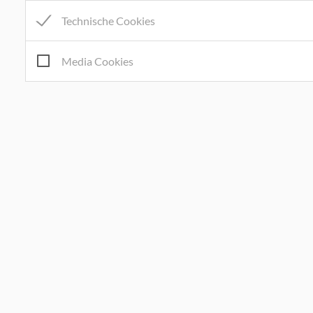
Technische Cookies
Media Cookies
Marktgemeinde Kumberg
Am Platz 8, 8062 Kumberg
Tel:
+43 3132 22 03
Mail:
gemeinde@kumberg.at
Gemeindekennziffer: 60626 , UID: ATU52041106