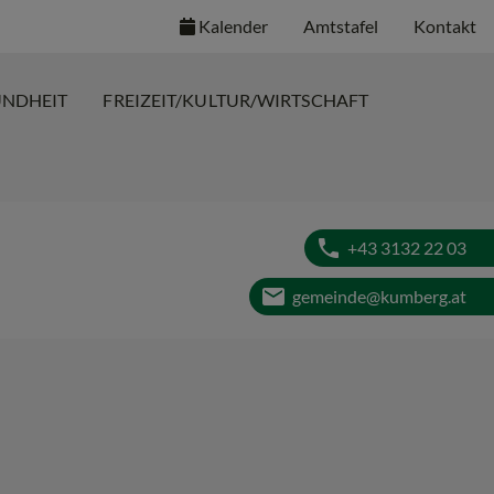
Kalender
Amtstafel
Kontakt
UNDHEIT
FREIZEIT/KULTUR/WIRTSCHAFT
phone
+43 3132 22 03
email
gemeinde@kumberg.at