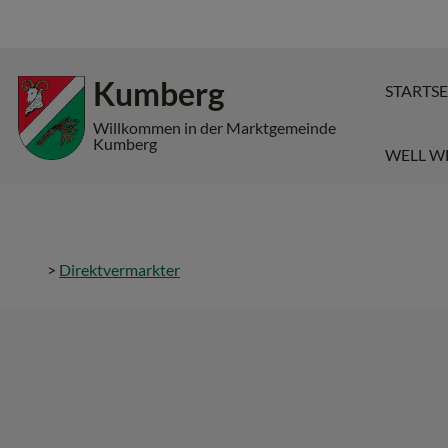
Inhalt
Hauptmenü
Quicklinks
Kumberg
STARTSE
(
(
(
Accesskey
Accesskey
Accesskey
Willkommen in der Marktgemeinde
Kumberg
WELL W
1)
2)
3)
>
Direktvermarkter