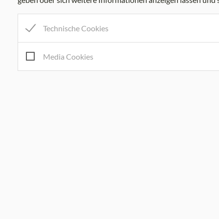
Technische Cookies
Media Cookies
Marktgemeinde Kumberg
Am Platz 8, 8062 Kumberg
Tel:
+43 3132 22 03
Mail:
gemeinde@kumberg.at
Gemeindekennziffer: 60626 , UID: ATU52041106