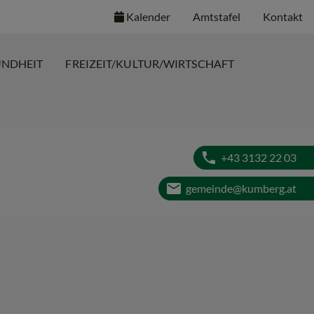
Kalender
Amtstafel
Kontakt
UNDHEIT
FREIZEIT/KULTUR/WIRTSCHAFT
phone
+43 3132 22 03
email
gemeinde@kumberg.at