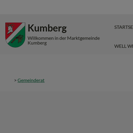
Inhalt
Hauptmenü
Quicklinks
Kumberg
STARTSE
(
(
(
Accesskey
Accesskey
Accesskey
Willkommen in der Marktgemeinde
Kumberg
WELL W
1)
2)
3)
>
Gemeinderat