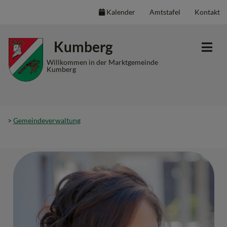
Kalender
Amtstafel
Kontakt
Inhalt
Hauptmenü
Quicklinks
Kumberg
(
(
(
Accesskey
Accesskey
Accesskey
Willkommen in der Marktgemeinde
Kumberg
1)
2)
3)
>
Gemeindeverwaltung