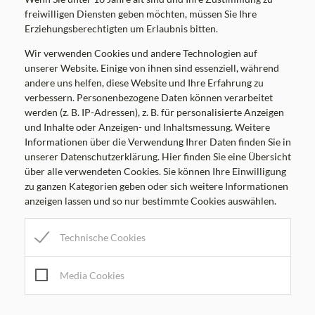
Tel:
+43 3132 22 03
freiwilligen Diensten geben möchten, müssen Sie Ihre
Mail:
gemeinde@kumberg.at
Erziehungsberechtigten um Erlaubnis bitten.
Gemeindekennziffer: 60626 , UID: ATU52041106
Wir verwenden Cookies und andere Technologien auf
unserer Website. Einige von ihnen sind essenziell, während
andere uns helfen, diese Website und Ihre Erfahrung zu
verbessern. Personenbezogene Daten können verarbeitet
werden (z. B. IP-Adressen), z. B. für personalisierte Anzeigen
Parteienverkehrszeiten
und Inhalte oder Anzeigen- und Inhaltsmessung. Weitere
Informationen über die Verwendung Ihrer Daten finden Sie in
MO
8.00-12.00 Uhr
unserer Datenschutzerklärung. Hier finden Sie eine Übersicht
DI
8.00-12.00 Uhr
über alle verwendeten Cookies. Sie können Ihre Einwilligung
zu ganzen Kategorien geben oder sich weitere Informationen
MI
8.00-12.00, 17.00-19.00 Uhr
anzeigen lassen und so nur bestimmte Cookies auswählen.
DO
8.00-12.00 Uhr
FR
8.00-12.00 Uhr
Technische Cookies
Amtsstunden
Media Cookies
MO
7.00-16.00 Uhr
DI
7.00-12.30 Uhr