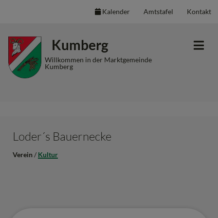
Kalender
Amtstafel
Kontakt
Inhalt
Hauptmenü
Quicklinks
Kumberg
(
(
(
Accesskey
Accesskey
Accesskey
Willkommen in der Marktgemeinde
Kumberg
1)
2)
3)
Loder´s Bauernecke
Verein
/
Kultur