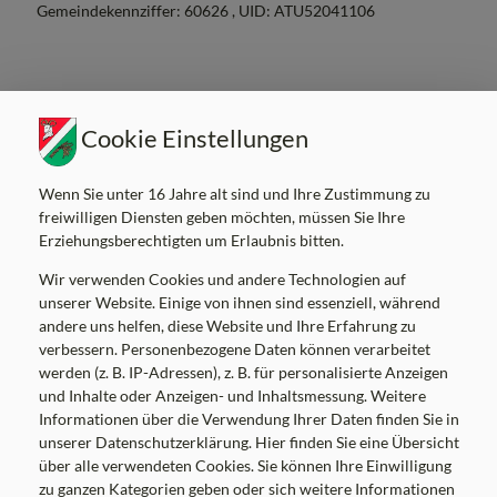
Gemeindekennziffer: 60626 , UID: ATU52041106
Cookie Einstellungen
Parteienverkehrszeiten
MO
8.00-12.00 Uhr
Wenn Sie unter 16 Jahre alt sind und Ihre Zustimmung zu
DI
8.00-12.00 Uhr
freiwilligen Diensten geben möchten, müssen Sie Ihre
Erziehungsberechtigten um Erlaubnis bitten.
MI
8.00-12.00, 17.00-19.00 Uhr
DO
8.00-12.00 Uhr
Wir verwenden Cookies und andere Technologien auf
unserer Website. Einige von ihnen sind essenziell, während
FR
8.00-12.00 Uhr
andere uns helfen, diese Website und Ihre Erfahrung zu
verbessern. Personenbezogene Daten können verarbeitet
Amtsstunden
werden (z. B. IP-Adressen), z. B. für personalisierte Anzeigen
und Inhalte oder Anzeigen- und Inhaltsmessung. Weitere
MO
7.00-16.00 Uhr
Informationen über die Verwendung Ihrer Daten finden Sie in
DI
7.00-12.30 Uhr
unserer Datenschutzerklärung. Hier finden Sie eine Übersicht
MI
7.00-12.00, 13.30-19.00 Uhr
über alle verwendeten Cookies. Sie können Ihre Einwilligung
zu ganzen Kategorien geben oder sich weitere Informationen
DO
7.00-16.00 Uhr