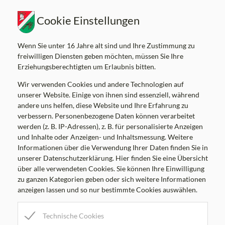
Cookie Einstellungen
Wenn Sie unter 16 Jahre alt sind und Ihre Zustimmung zu
freiwilligen Diensten geben möchten, müssen Sie Ihre
Marktgemeinde Kumberg
Erziehungsberechtigten um Erlaubnis bitten.
Am Platz 8, 8062 Kumberg
Wir verwenden Cookies und andere Technologien auf
Tel:
+43 3132 22 03
unserer Website. Einige von ihnen sind essenziell, während
Mail:
gemeinde@kumberg.at
andere uns helfen, diese Website und Ihre Erfahrung zu
Gemeindekennziffer: 60626 , UID: ATU52041106
verbessern. Personenbezogene Daten können verarbeitet
werden (z. B. IP-Adressen), z. B. für personalisierte Anzeigen
und Inhalte oder Anzeigen- und Inhaltsmessung. Weitere
Informationen über die Verwendung Ihrer Daten finden Sie in
unserer Datenschutzerklärung. Hier finden Sie eine Übersicht
über alle verwendeten Cookies. Sie können Ihre Einwilligung
Parteienverkehrszeiten
zu ganzen Kategorien geben oder sich weitere Informationen
MO
8.00-12.00 Uhr
anzeigen lassen und so nur bestimmte Cookies auswählen.
DI
8.00-12.00 Uhr
Technische Cookies
MI
8.00-12.00, 17.00-19.00 Uhr