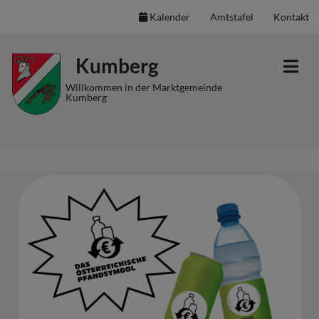
Kalender
Amtstafel
Kontakt
Inhalt
Hauptmenü
Quicklinks
Kumberg
(
(
(
Accesskey
Accesskey
Accesskey
Willkommen in der Marktgemeinde
Kumberg
1)
2)
3)