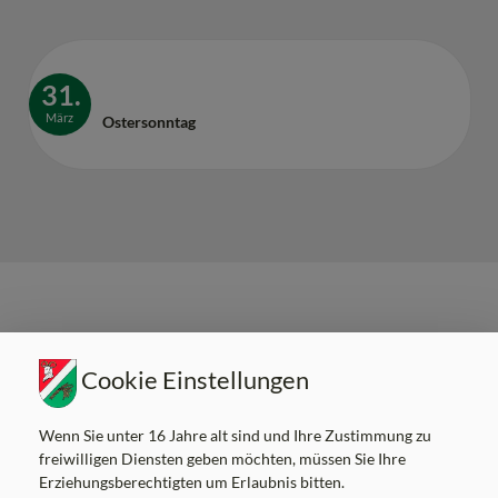
31.
März
Ostersonntag
Marktgemeinde Kumberg
Cookie Einstellungen
Am Platz 8, 8062 Kumberg
Tel:
+43 3132 22 03
Mail:
gemeinde@kumberg.at
Wenn Sie unter 16 Jahre alt sind und Ihre Zustimmung zu
Gemeindekennziffer: 60626 , UID: ATU52041106
freiwilligen Diensten geben möchten, müssen Sie Ihre
Erziehungsberechtigten um Erlaubnis bitten.