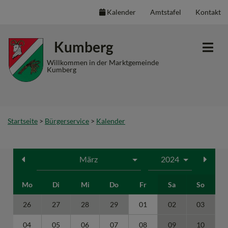
Kalender
Amtstafel
Kontakt
Inhalt
Hauptmenü
Quicklinks
Kumberg
(
(
(
Accesskey
Accesskey
Accesskey
Willkommen in der Marktgemeinde
Kumberg
1)
2)
3)
Startseite
>
Bürgerservice
>
Kalender
Mo
Di
Mi
Do
Fr
Sa
So
26
27
28
29
01
02
03
04
05
06
07
08
09
10