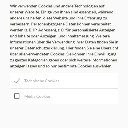
Wir verwenden Cookies und andere Technologien auf
unserer Website. Einige von ihnen sind essenziell, während
andere uns helfen, diese Website und Ihre Erfahrung zu
Parteienverkehrszeiten
verbessern. Personenbezogene Daten können verarbeitet
werden (z. B. IP-Adressen), z. B. für personalisierte Anzeigen
MO
8.00-12.00 Uhr
und Inhalte oder Anzeigen- und Inhaltsmessung. Weitere
DI
8.00-12.00 Uhr
Informationen über die Verwendung Ihrer Daten finden Sie in
MI
8.00-12.00, 17.00-19.00 Uhr
unserer Datenschutzerklärung. Hier finden Sie eine Übersicht
über alle verwendeten Cookies. Sie können Ihre Einwilligung
DO
8.00-12.00 Uhr
zu ganzen Kategorien geben oder sich weitere Informationen
FR
8.00-12.00 Uhr
anzeigen lassen und so nur bestimmte Cookies auswählen.
Amtsstunden
Technische Cookies
MO
7.00-16.00 Uhr
DI
7.00-12.30 Uhr
Media Cookies
MI
7.00-12.00, 13.30-19.00 Uhr
DO
7.00-16.00 Uhr
FR
7.00-12.30 Uhr