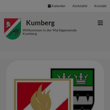
Kalender
Amtstafel
Kontakt
Inhalt
Hauptmenü
Quicklinks
Kumberg
(
(
(
Accesskey
Accesskey
Accesskey
Willkommen in der Marktgemeinde
Kumberg
1)
2)
3)