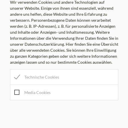
Wir verwenden Cookies und andere Technologien auf
unserer Website. Einige von ihnen sind essenziell, während
andere uns helfen, diese Website und Ihre Erfahrung zu
Parteienverkehrszeiten
verbessern. Personenbezogene Daten können verarbeitet
MO
8.00-12.00 Uhr
werden (z. B. IP-Adressen), z. B. für personalisierte Anzeigen
und Inhalte oder Anzeigen- und Inhaltsmessung. Weitere
DI
8.00-12.00 Uhr
Informationen über die Verwendung Ihrer Daten finden Sie in
MI
8.00-12.00, 17.00-19.00 Uhr
unserer Datenschutzerklärung. Hier finden Sie eine Übersicht
DO
8.00-12.00 Uhr
über alle verwendeten Cookies. Sie können Ihre Einwilligung
zu ganzen Kategorien geben oder sich weitere Informationen
FR
8.00-12.00 Uhr
anzeigen lassen und so nur bestimmte Cookies auswählen.
Amtsstunden
Technische Cookies
MO
7.00-16.00 Uhr
DI
7.00-12.30 Uhr
Media Cookies
MI
7.00-12.00, 13.30-19.00 Uhr
DO
7.00-16.00 Uhr
FR
7.00-12.30 Uhr