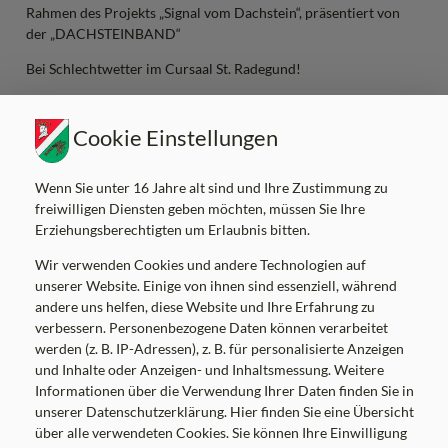
Rahmen des Projekts „Signal vom Dachstein“, präsentiert von
der „DACHSTEINBAND“
Bei Schlechtwetter im Cursaal St. Radegund!
Kartenverkauf
telefonisch unter
0650/646 17 30
oder über
unsere Website
www.moment-musik.at
Cookie Einstellungen
Folder
Wenn Sie unter 16 Jahre alt sind und Ihre Zustimmung zu
freiwilligen Diensten geben möchten, müssen Sie Ihre
Erziehungsberechtigten um Erlaubnis bitten.
Wir verwenden Cookies und andere Technologien auf
unserer Website. Einige von ihnen sind essenziell, während
Marktgemeinde Kumberg
andere uns helfen, diese Website und Ihre Erfahrung zu
verbessern. Personenbezogene Daten können verarbeitet
Am Platz 8, 8062 Kumberg
werden (z. B. IP-Adressen), z. B. für personalisierte Anzeigen
Tel:
+43 3132 22 03
und Inhalte oder Anzeigen- und Inhaltsmessung. Weitere
Mail:
gemeinde@kumberg.at
Informationen über die Verwendung Ihrer Daten finden Sie in
Gemeindekennziffer: 60626 , UID: ATU52041106
unserer Datenschutzerklärung. Hier finden Sie eine Übersicht
über alle verwendeten Cookies. Sie können Ihre Einwilligung