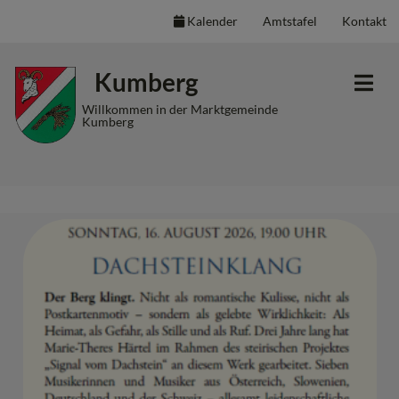
Kalender
Amtstafel
Kontakt
Inhalt
Hauptmenü
Quicklinks
Kumberg
(
(
(
Accesskey
Accesskey
Accesskey
Willkommen in der Marktgemeinde
Kumberg
1)
2)
3)