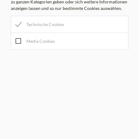
zu ganzen Kategorien geben oder sich weitere Informationen
anzeigen lassen und so nur bestimmte Cookies auswählen.
Parteienverkehrszeiten
Technische Cookies
MO
8.00-12.00 Uhr
Media Cookies
DI
8.00-12.00 Uhr
MI
8.00-12.00, 17.00-19.00 Uhr
DO
8.00-12.00 Uhr
FR
8.00-12.00 Uhr
Amtsstunden
MO
7.00-16.00 Uhr
DI
7.00-12.30 Uhr
MI
7.00-12.00, 13.30-19.00 Uhr
DO
7.00-16.00 Uhr
FR
7.00-12.30 Uhr