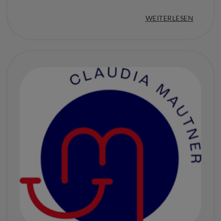
:
WEITERLESEN
„
C
A
M
P
D
O
R
F
–
W
E