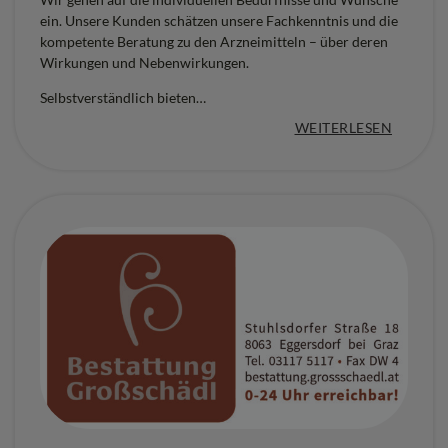
ein. Unsere Kunden schätzen unsere Fachkenntnis und die
kompetente Beratung zu den Arzneimitteln – über deren
Wirkungen und Nebenwirkungen.
Selbstverständlich bieten…
:
WEITERLESEN
„
A
P
O
T
H
E
K
E
K