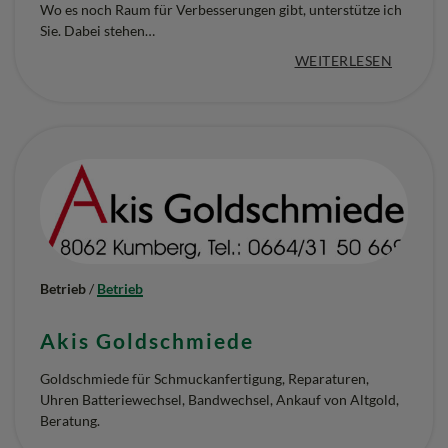
Wo es noch Raum für Verbesserungen gibt, unterstütze ich
Sie. Dabei stehen…
:
WEITERLESEN
„
A
I
R
S
P
A
Betrieb
/
Betrieb
C
Akis Goldschmiede
E
Goldschmiede für Schmuckanfertigung, Reparaturen,
M
Uhren Batteriewechsel, Bandwechsel, Ankauf von Altgold,
E
Beratung.
D