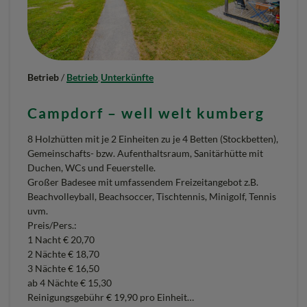
R
A
F
Betrieb
/
Betrieb
Unterkünfte
,
O
G
Campdorf – well welt kumberg
“
8 Holzhütten mit je 2 Einheiten zu je 4 Betten (Stockbetten),
Gemeinschafts- bzw. Aufenthaltsraum, Sanitärhütte mit
Duchen, WCs und Feuerstelle.
Großer Badesee mit umfassendem Freizeitangebot z.B.
Beachvolleyball, Beachsoccer, Tischtennis, Minigolf, Tennis
uvm.
Preis/Pers.:
1 Nacht € 20,70
2 Nächte € 18,70
3 Nächte € 16,50
ab 4 Nächte € 15,30
Reinigungsgebühr € 19,90 pro Einheit…