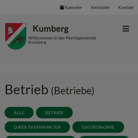
Kalender
Amtstafel
Kontakt
Inhalt
Hauptmenü
Quicklinks
Kumberg
(
(
(
Accesskey
Accesskey
Accesskey
Willkommen in der Marktgemeinde
Kumberg
1)
2)
3)
Betrieb
(Betriebe)
ALLE
BETRIEB
DIREKTVERMARKTER
GASTRONOMIE