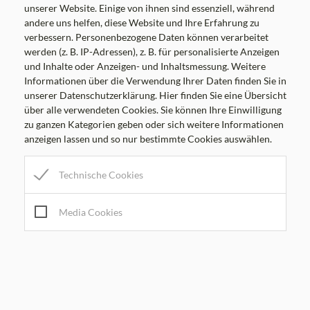
Zu- und Umbauten
unserer Website. Einige von ihnen sind essenziell, während
andere uns helfen, diese Website und Ihre Erfahrung zu
Sanierung alter Bausubstanz und denkmalgeschützter
verbessern. Personenbezogene Daten können verarbeitet
Objekte
werden (z. B. IP-Adressen), z. B. für personalisierte Anzeigen
und Inhalte oder Anzeigen- und Inhaltsmessung. Weitere
Tel.: 0664/12 10 330
Informationen über die Verwendung Ihrer Daten finden Sie in
unserer Datenschutzerklärung. Hier finden Sie eine Übersicht
über alle verwendeten Cookies. Sie können Ihre Einwilligung
zu ganzen Kategorien geben oder sich weitere Informationen
anzeigen lassen und so nur bestimmte Cookies auswählen.
Technische Cookies
Media Cookies