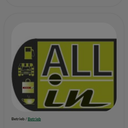
I
A
E
.
U
.
“
Betrieb
/
Betrieb