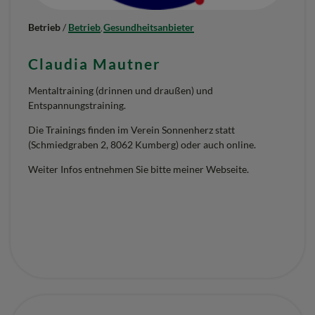
L
L
Betrieb
/
Betrieb
Gesundheitsanbieter
,
W
Claudia Mautner
E
Mentaltraining (drinnen und draußen) und
L
Entspannungstraining.
T
Die Trainings finden im Verein Sonnenherz statt
K
(Schmiedgraben 2, 8062 Kumberg) oder auch online.
U
Weiter Infos entnehmen Sie bitte meiner Webseite.
M
B
E
R
G
“