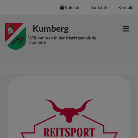
Kalender
Amtstafel
Kontakt
Inhalt
Hauptmenü
Quicklinks
Kumberg
(
(
(
Accesskey
Accesskey
Accesskey
Willkommen in der Marktgemeinde
Kumberg
1)
2)
3)