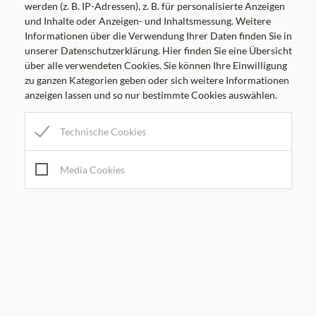
werden (z. B. IP-Adressen), z. B. für personalisierte Anzeigen
DO
8.00-12.00 Uhr
und Inhalte oder Anzeigen- und Inhaltsmessung. Weitere
FR
8.00-12.00 Uhr
Informationen über die Verwendung Ihrer Daten finden Sie in
unserer Datenschutzerklärung. Hier finden Sie eine Übersicht
über alle verwendeten Cookies. Sie können Ihre Einwilligung
Amtsstunden
zu ganzen Kategorien geben oder sich weitere Informationen
MO
7.00-16.00 Uhr
anzeigen lassen und so nur bestimmte Cookies auswählen.
DI
7.00-12.30 Uhr
Technische Cookies
MI
7.00-12.00, 13.30-19.00 Uhr
DO
7.00-16.00 Uhr
Media Cookies
FR
7.00-12.30 Uhr
Bürgermeister Sprechstunden
DI
8.00-12.00 Uhr
MI
17.00-19.00 Uhr
Impressum
Datenschutzerklärung der Marktgemeinde Kumberg