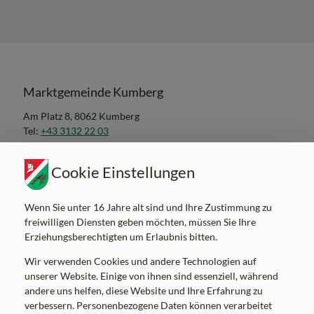
Marktgemeinde Kumberg
Am Platz 8, 8062 Kumberg
Tel:
+43 3132 22 03
Mail:
gemeinde@kumberg.at
Gemeindekennziffer: 60626 , UID: ATU52041106
Cookie Einstellungen
Wenn Sie unter 16 Jahre alt sind und Ihre Zustimmung zu
freiwilligen Diensten geben möchten, müssen Sie Ihre
Erziehungsberechtigten um Erlaubnis bitten.
Parteienverkehrszeiten
Wir verwenden Cookies und andere Technologien auf
MO
8.00-12.00 Uhr
unserer Website. Einige von ihnen sind essenziell, während
DI
8.00-12.00 Uhr
andere uns helfen, diese Website und Ihre Erfahrung zu
verbessern. Personenbezogene Daten können verarbeitet
MI
8.00-12.00, 17.00-19.00 Uhr